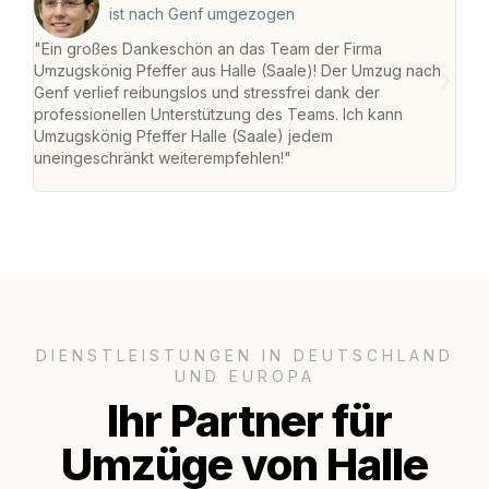
ist nach Genf umgezogen
"Ein großes Dankeschön an das Team der Firma
"Die
Umzugskönig Pfeffer aus Halle (Saale)! Der Umzug nach
war
Genf verlief reibungslos und stressfrei dank der
Das 
professionellen Unterstützung des Teams. Ich kann
habe
Umzugskönig Pfeffer Halle (Saale) jedem
an m
uneingeschränkt weiterempfehlen!"
groß
DIENSTLEISTUNGEN IN DEUTSCHLAND
UND EUROPA
Ihr Partner für
Umzüge von Halle