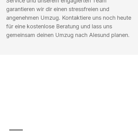
Service und unserem engagierten Team
garantieren wir dir einen stressfreien und
angenehmen Umzug. Kontaktiere uns noch heute
für eine kostenlose Beratung und lass uns
gemeinsam deinen Umzug nach Alesund planen.
UMZUGSKÖNIG PFEFFER HALLE
(SAALE)
Ihr Umzug oder
Transport