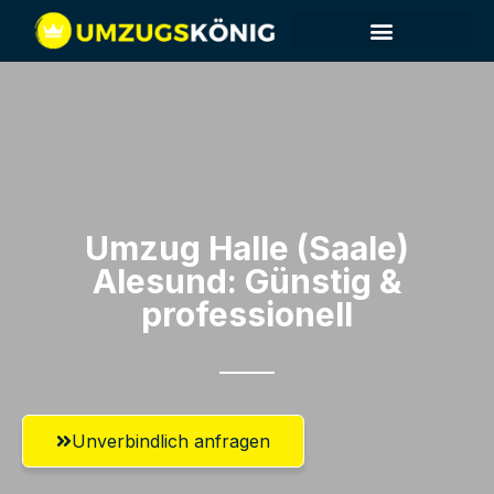
Umzug Halle (Saale)​
Alesund: Günstig &
professionell​
Unverbindlich anfragen