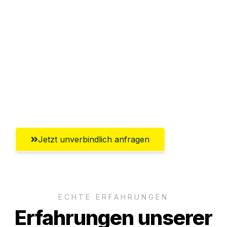
Sparen Sie bis zu 100€ bei Anfrage
Abwicklung innerhalb von 24 Stunden
Versichert bis zu 7.500€
Ggf. komplette Zollabwicklung inklusive
Umfassender Kundensupport aus Halle
(Saale)
Jetzt unverbindlich anfragen
ECHTE ERFAHRUNGEN
Erfahrungen unserer