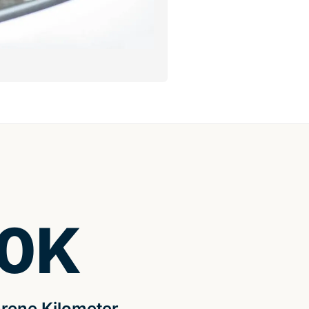
0
K
rene Kilometer