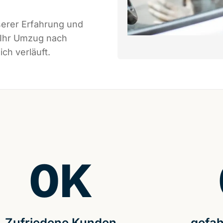
serer Erfahrung und
 Ihr Umzug nach
ch verläuft.
0
K
Zufriedene Kunden
gefah