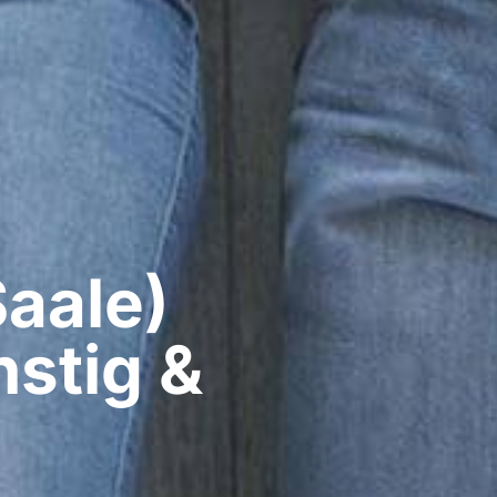
aale)​
stig &