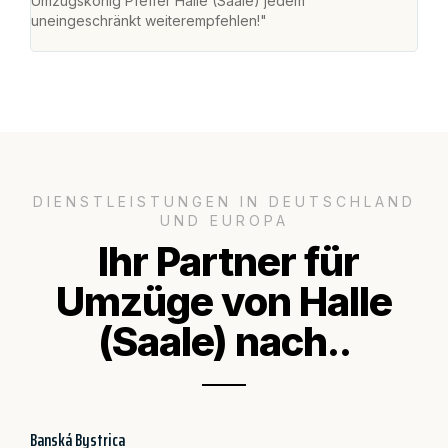
Umzugskönig Pfeffer Halle (Saale) jedem
an m
uneingeschränkt weiterempfehlen!"
groß
DIENSTLEISTUNGEN IN DEUTSCHLAND
UND EUROPA
Ihr Partner für
Umzüge von Halle
(Saale) nach..
Banská Bystrica