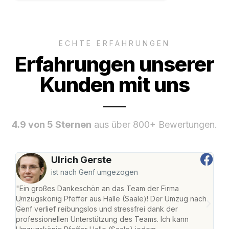
ECHTE ERFAHRUNGEN
Erfahrungen unserer
Kunden mit uns
4.9 von 5 Sternen
aus über 800+ Bewertungen.
Ulrich Gerste
ist nach Genf umgezogen
"Ein großes Dankeschön an das Team der Firma
"Die
Umzugskönig Pfeffer aus Halle (Saale)! Der Umzug nach
war
Genf verlief reibungslos und stressfrei dank der
Das 
professionellen Unterstützung des Teams. Ich kann
habe