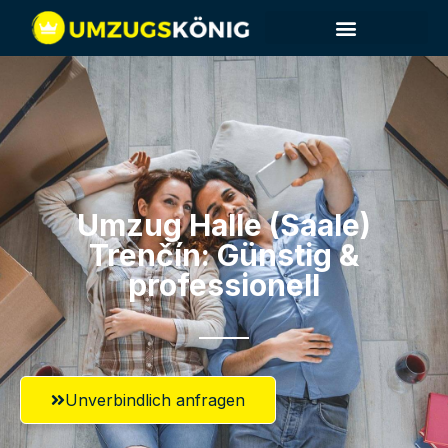
Umzug Halle (Saale)​
Trenčín: Günstig &
professionell​
Unverbindlich anfragen