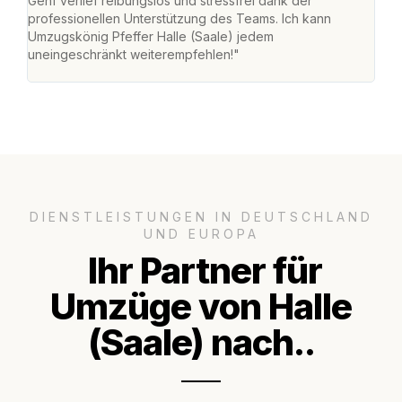
Genf verlief reibungslos und stressfrei dank der
Das 
professionellen Unterstützung des Teams. Ich kann
habe
Umzugskönig Pfeffer Halle (Saale) jedem
an m
uneingeschränkt weiterempfehlen!"
groß
DIENSTLEISTUNGEN IN DEUTSCHLAND
UND EUROPA
Ihr Partner für
Umzüge von Halle
(Saale) nach..