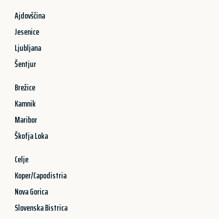
Ajdovščina
Jesenice
Ljubljana
Šentjur
Brežice
Kamnik
Maribor
Škofja Loka
Celje
Koper/Capodistria
Nova Gorica
Slovenska Bistrica