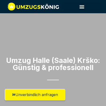
Umzug Halle (Saale)​ Krško:
Günstig & professionell​
Unverbindlich anfragen