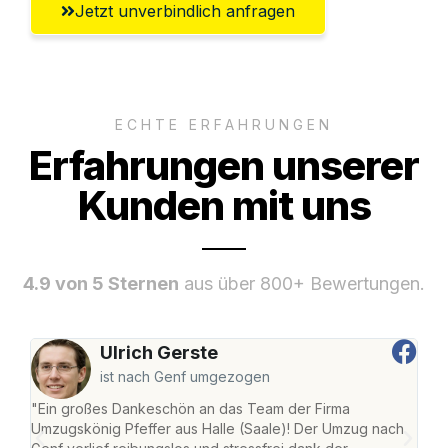
Jetzt unverbindlich anfragen
ECHTE ERFAHRUNGEN
Erfahrungen unserer
Kunden mit uns
4.9 von 5 Sternen
aus über 800+ Bewertungen.
Ulrich Gerste
ist nach Genf umgezogen
"Ein großes Dankeschön an das Team der Firma
"Die
Umzugskönig Pfeffer aus Halle (Saale)! Der Umzug nach
war