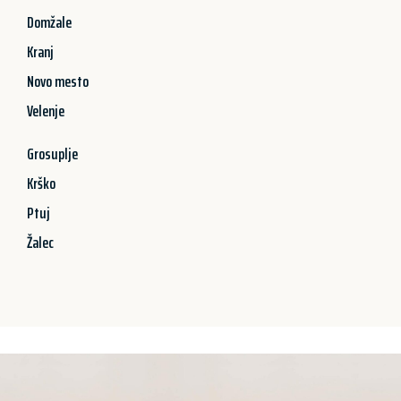
Domžale
Kranj
Novo mesto
Velenje
Grosuplje
Krško
Ptuj
Žalec