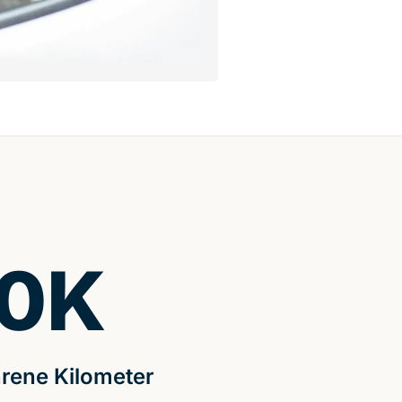
0
K
rene Kilometer