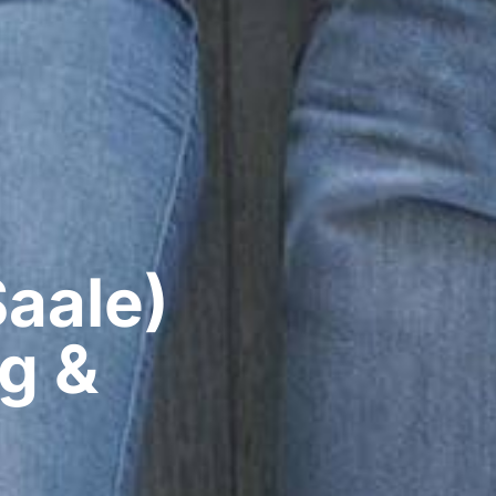
aale)​
g &