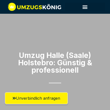
Umzug Halle (Saale)​
Holstebro: Günstig &
professionell​
Unverbindlich anfragen