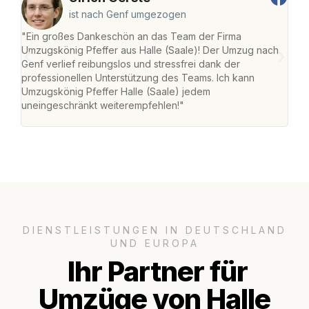
ist nach Genf umgezogen
"Ein großes Dankeschön an das Team der Firma
"Die
Umzugskönig Pfeffer aus Halle (Saale)! Der Umzug nach
war
Genf verlief reibungslos und stressfrei dank der
Das 
professionellen Unterstützung des Teams. Ich kann
habe
Umzugskönig Pfeffer Halle (Saale) jedem
an m
uneingeschränkt weiterempfehlen!"
groß
DIENSTLEISTUNGEN IN DEUTSCHLAND
UND EUROPA
Ihr Partner für
Umzüge von Halle