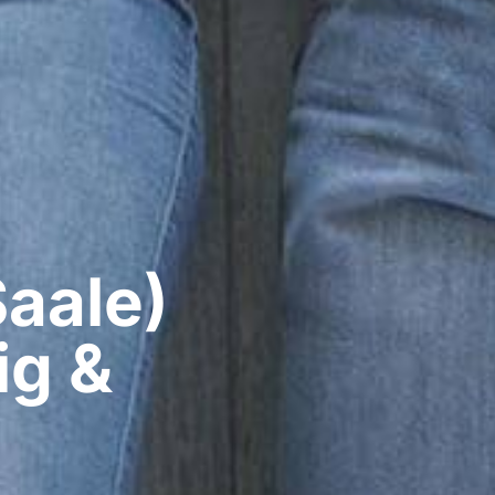
aale)​
ig &