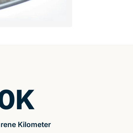
0
K
rene Kilometer