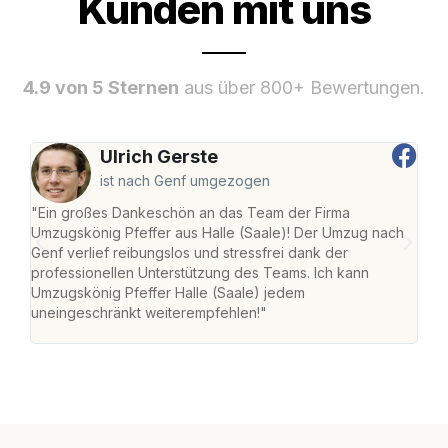
Kunden mit uns
4.9 von 5 Sternen
aus über 800+ Bewertungen.
Ulrich Gerste
ist nach Genf umgezogen
"Ein großes Dankeschön an das Team der Firma
"Die
Umzugskönig Pfeffer aus Halle (Saale)! Der Umzug nach
war
Genf verlief reibungslos und stressfrei dank der
Das 
professionellen Unterstützung des Teams. Ich kann
habe
Umzugskönig Pfeffer Halle (Saale) jedem
an m
uneingeschränkt weiterempfehlen!"
groß