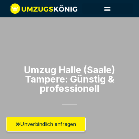
Umzug Halle (Saale)​
Tampere: Günstig &
professionell​
Unverbindlich anfragen