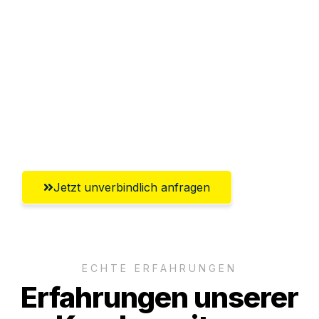
Abwicklung innerhalb von 24 Stunden
Versichert bis zu 7.500€
Ggf. komplette Zollabwicklung inklusive
Umfassender Kundensupport aus Halle
(Saale)
Jetzt unverbindlich anfragen
ECHTE ERFAHRUNGEN
Erfahrungen unserer