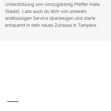
Unterstützung von Umzugskönig Pfeffer Halle
(Saale). Lass auch du dich von unserem
erstklassigen Service überzeugen und starte
entspannt in dein neues Zuhause in Tampere.
UMZUGSKÖNIG PFEFFER HALLE
(SAALE)
Ihr Umzug oder
Transport
Sparen Sie bis zu 100€ bei Anfrage