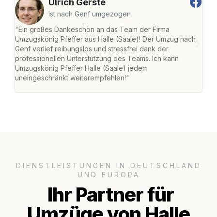
Ulrich Gerste
ist nach Genf umgezogen
"Ein großes Dankeschön an das Team der Firma
"Die
Umzugskönig Pfeffer aus Halle (Saale)! Der Umzug nach
war
Genf verlief reibungslos und stressfrei dank der
Das 
professionellen Unterstützung des Teams. Ich kann
habe
Umzugskönig Pfeffer Halle (Saale) jedem
an m
uneingeschränkt weiterempfehlen!"
groß
DIENSTLEISTUNGEN IN DEUTSCHLAND
UND EUROPA
Ihr Partner für
Umzüge von Halle