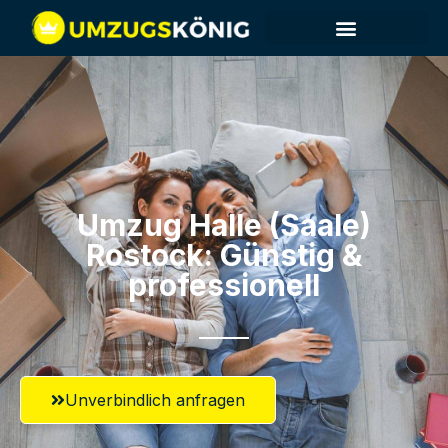
Umzug Halle (Saale)​
Rostock: Günstig &
professionell​
Unverbindlich anfragen