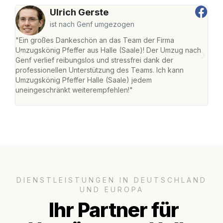
Ulrich Gerste
ist nach Genf umgezogen
"Ein großes Dankeschön an das Team der Firma
"Die
Umzugskönig Pfeffer aus Halle (Saale)! Der Umzug nach
war
Genf verlief reibungslos und stressfrei dank der
Das 
professionellen Unterstützung des Teams. Ich kann
habe
Umzugskönig Pfeffer Halle (Saale) jedem
an m
uneingeschränkt weiterempfehlen!"
groß
DIENSTLEISTUNGEN IN DEUTSCHLAND
UND EUROPA
Ihr Partner für