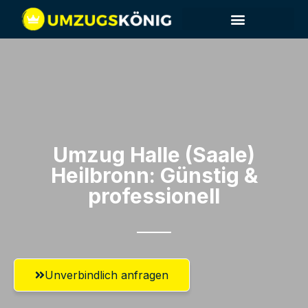
Umzug Halle (Saale)​
Heilbronn: Günstig &
professionell​
Unverbindlich anfragen