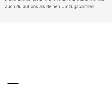
auch du auf uns als deinen Umzugspartner!
UMZUGSKÖNIG PFEFFER HALLE
(SAALE)
Ihr Umzug oder
Transport
Sparen Sie bis zu 100€ bei Anfrage
Abwicklung innerhalb von 24 Stunden