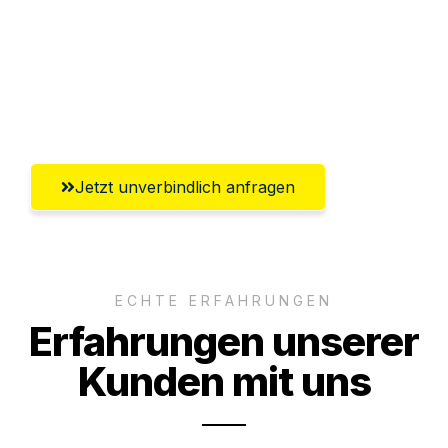
Versichert bis zu 7.500€
Ggf. komplette Zollabwicklung inklusive
Umfassender Kundensupport aus Halle
(Saale)
Jetzt unverbindlich anfragen
ECHTE ERFAHRUNGEN
Erfahrungen unserer
Kunden mit uns