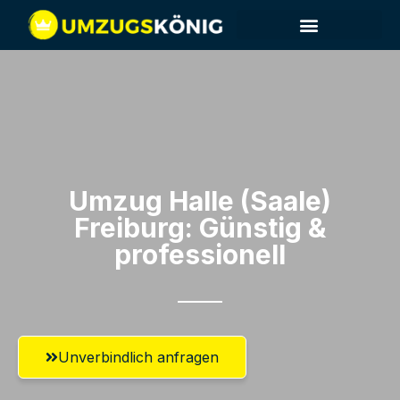
Umzug Halle (Saale)​
Freiburg: Günstig &
professionell​
Unverbindlich anfragen