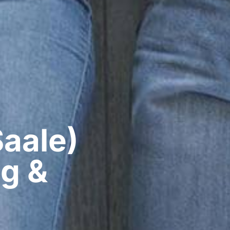
aale)​
g &