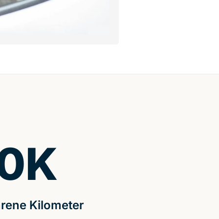
0
K
rene Kilometer