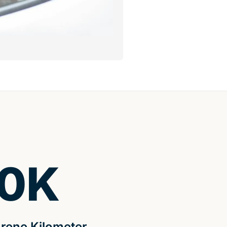
0
K
rene Kilometer