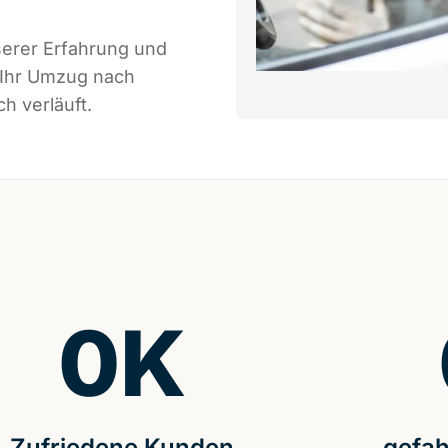
serer Erfahrung und
 Ihr Umzug nach
h verläuft.
0
K
Zufriedene Kunden
gefah