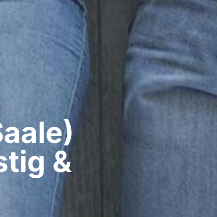
aale)​
tig &