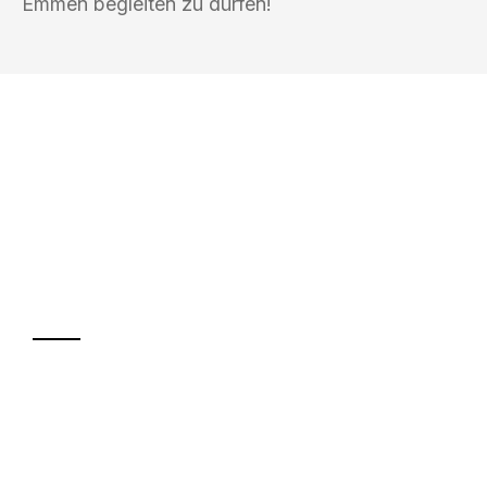
Emmen begleiten zu dürfen!
UMZUGSKÖNIG PFEFFER HALLE
(SAALE)
Ihr Umzug oder
Transport
Sparen Sie bis zu 100€ bei Anfrage
Abwicklung innerhalb von 24 Stunden
Versichert bis zu 7.500€