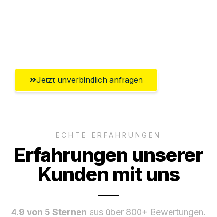
Ggf. komplette Zollabwicklung inklusive
Umfassender Kundensupport aus Halle
(Saale)
Jetzt unverbindlich anfragen
ECHTE ERFAHRUNGEN
Erfahrungen unserer
Kunden mit uns
4.9 von 5 Sternen
aus über 800+ Bewertungen.