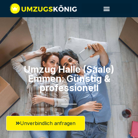
Umzug Halle (Saale)​
Emmen: Günstig &
professionell​
Unverbindlich anfragen