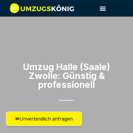
Umzug Halle (Saale)​
Zwolle: Günstig &
professionell​
Unverbindlich anfragen