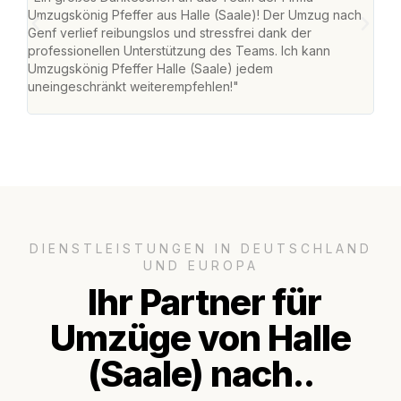
Umzugskönig Pfeffer aus Halle (Saale)! Der Umzug nach
war
Genf verlief reibungslos und stressfrei dank der
Das 
professionellen Unterstützung des Teams. Ich kann
habe
Umzugskönig Pfeffer Halle (Saale) jedem
an m
uneingeschränkt weiterempfehlen!"
groß
DIENSTLEISTUNGEN IN DEUTSCHLAND
UND EUROPA
Ihr Partner für
Umzüge von Halle
(Saale) nach..