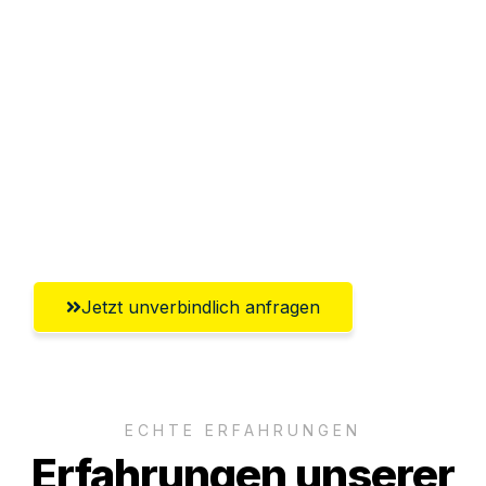
Sparen Sie bis zu 100€ bei Anfrage
Abwicklung innerhalb von 24 Stunden
Versichert bis zu 7.500€
Ggf. komplette Zollabwicklung inklusive
Umfassender Kundensupport aus Halle
(Saale)
Jetzt unverbindlich anfragen
ECHTE ERFAHRUNGEN
Erfahrungen unserer