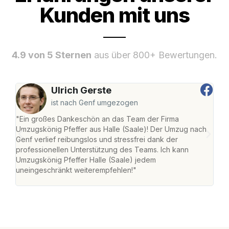
Kunden mit uns
4.9 von 5 Sternen
aus über 800+ Bewertungen.
Ulrich Gerste
ist nach Genf umgezogen
"Ein großes Dankeschön an das Team der Firma
"Die
Umzugskönig Pfeffer aus Halle (Saale)! Der Umzug nach
war
Genf verlief reibungslos und stressfrei dank der
Das 
professionellen Unterstützung des Teams. Ich kann
habe
Umzugskönig Pfeffer Halle (Saale) jedem
an m
uneingeschränkt weiterempfehlen!"
groß