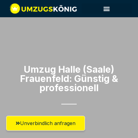
Umzug Halle (Saale)​
Frauenfeld: Günstig &
professionell​
Unverbindlich anfragen