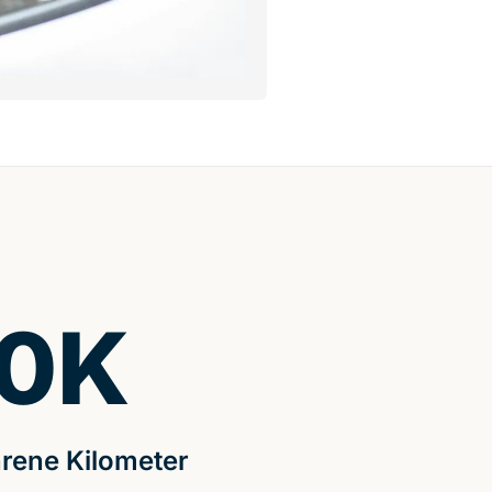
0
K
rene Kilometer