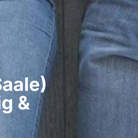
aale)​
ig &