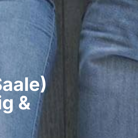
aale)​
ig &