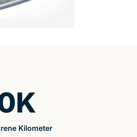
0
K
rene Kilometer