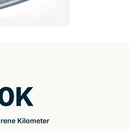
0
K
rene Kilometer