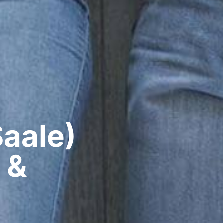
aale)​
 &