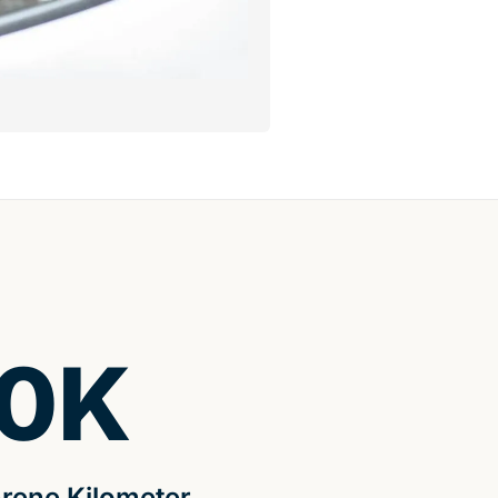
0
K
rene Kilometer