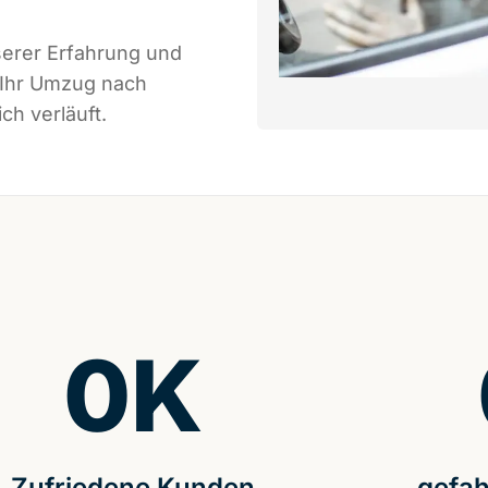
serer Erfahrung und
 Ihr Umzug nach
ch verläuft.
0
K
Zufriedene Kunden
gefah