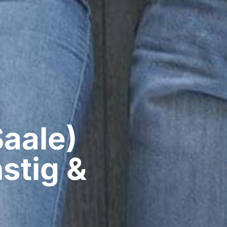
aale)​
stig &