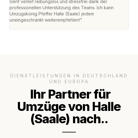
Genf verlief reibungslos und stressfrei dank der
Das 
professionellen Unterstützung des Teams. Ich kann
habe
Umzugskönig Pfeffer Halle (Saale) jedem
an m
uneingeschränkt weiterempfehlen!"
groß
DIENSTLEISTUNGEN IN DEUTSCHLAND
UND EUROPA
Ihr Partner für
Umzüge von Halle
(Saale) nach..