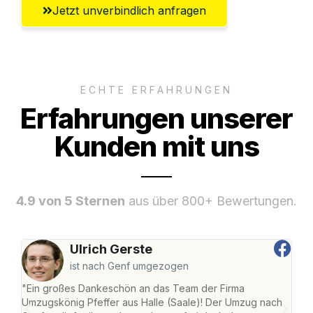
Jetzt unverbindlich anfragen
ECHTE ERFAHRUNGEN
Erfahrungen unserer
Kunden mit uns
4.9 von 5 Sternen
aus über 800+ Bewertungen.
Ulrich Gerste
ist nach Genf umgezogen
"Ein großes Dankeschön an das Team der Firma
"Die
Umzugskönig Pfeffer aus Halle (Saale)! Der Umzug nach
war