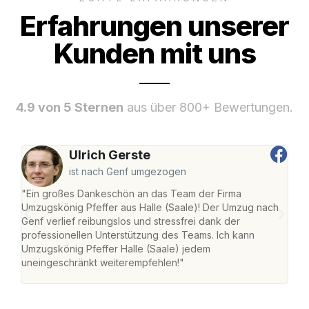
Erfahrungen unserer
Kunden mit uns
4.9 von 5 Sternen
aus über 800+ Bewertungen.
Ulrich Gerste
ist nach Genf umgezogen
"Ein großes Dankeschön an das Team der Firma
"Die
Umzugskönig Pfeffer aus Halle (Saale)! Der Umzug nach
war
Genf verlief reibungslos und stressfrei dank der
Das 
professionellen Unterstützung des Teams. Ich kann
habe
Umzugskönig Pfeffer Halle (Saale) jedem
an m
uneingeschränkt weiterempfehlen!"
groß