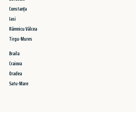
Constanța
Iasi
Râmnicu Vâlcea
Tirgu-Mures
Braila
Craiova
Oradea
Satu-Mare