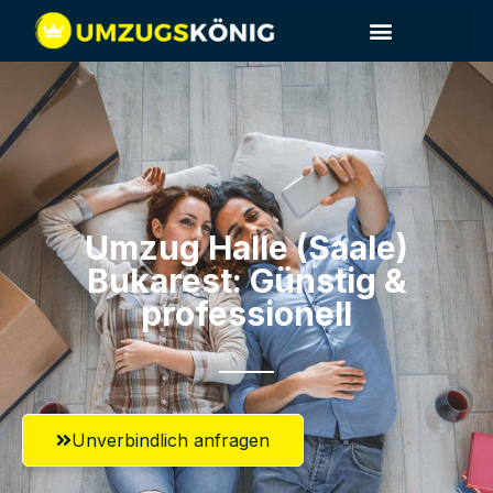
Umzug Halle (Saale)​
Bukarest: Günstig &
professionell​
Unverbindlich anfragen