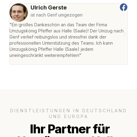
Ulrich Gerste
ist nach Genf umgezogen
"Ein großes Dankeschön an das Team der Firma
"Die
Umzugskönig Pfeffer aus Halle (Saale)! Der Umzug nach
war
Genf verlief reibungslos und stressfrei dank der
Das 
professionellen Unterstützung des Teams. Ich kann
habe
Umzugskönig Pfeffer Halle (Saale) jedem
an m
uneingeschränkt weiterempfehlen!"
groß
DIENSTLEISTUNGEN IN DEUTSCHLAND
UND EUROPA
Ihr Partner für