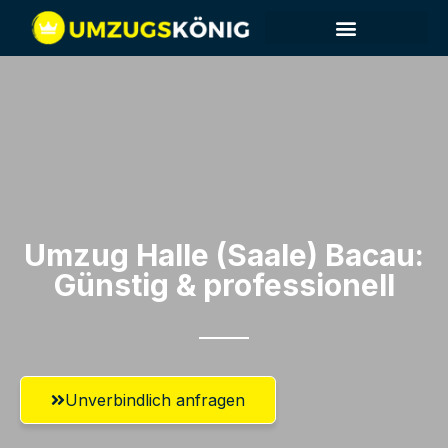
Umzug Halle (Saale)​ Bacau:
Günstig & professionell​
Unverbindlich anfragen