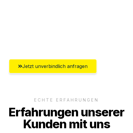
Versichert bis zu 7.500€
Ggf. komplette Zollabwicklung inklusive
Umfassender Kundensupport aus Halle
(Saale)
Jetzt unverbindlich anfragen
ECHTE ERFAHRUNGEN
Erfahrungen unserer
Kunden mit uns