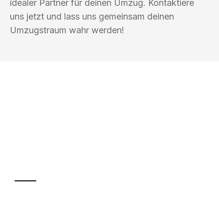
idealer Partner für deinen Umzug. Kontaktiere
uns jetzt und lass uns gemeinsam deinen
Umzugstraum wahr werden!
UMZUGSKÖNIG PFEFFER HALLE
(SAALE)
Ihr Umzug oder
Transport
Sparen Sie bis zu 100€ bei Anfrage
Abwicklung innerhalb von 24 Stunden