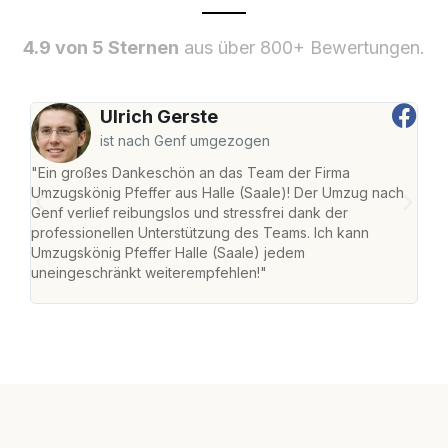
4.9 von 5 Sternen
aus über 800+ Bewertungen.
Ulrich Gerste
ist nach Genf umgezogen
"Ein großes Dankeschön an das Team der Firma
"Die
Umzugskönig Pfeffer aus Halle (Saale)! Der Umzug nach
war
Genf verlief reibungslos und stressfrei dank der
Das 
professionellen Unterstützung des Teams. Ich kann
habe
Umzugskönig Pfeffer Halle (Saale) jedem
an m
uneingeschränkt weiterempfehlen!"
groß