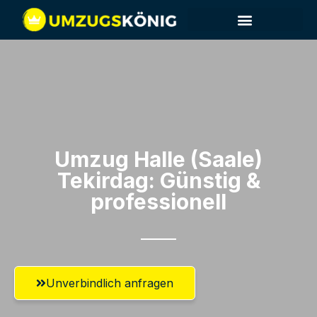
Umzug Halle (Saale)​
Tekirdag: Günstig &
professionell​
Unverbindlich anfragen