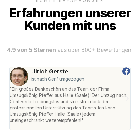
ECHTE ERFAHRUNGEN
Erfahrungen unserer
Kunden mit uns
4.9 von 5 Sternen
aus über 800+ Bewertungen.
Ulrich Gerste
ist nach Genf umgezogen
"Ein großes Dankeschön an das Team der Firma
"Die
Umzugskönig Pfeffer aus Halle (Saale)! Der Umzug nach
war
Genf verlief reibungslos und stressfrei dank der
Das 
professionellen Unterstützung des Teams. Ich kann
habe
Umzugskönig Pfeffer Halle (Saale) jedem
an m
uneingeschränkt weiterempfehlen!"
groß