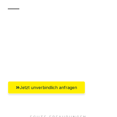
Sparen Sie bis zu 100€ bei Anfrage
Abwicklung innerhalb von 24 Stunden
Versichert bis zu 7.500€
Ggf. komplette Zollabwicklung inklusive
Umfassender Kundensupport aus Halle
(Saale)
Jetzt unverbindlich anfragen