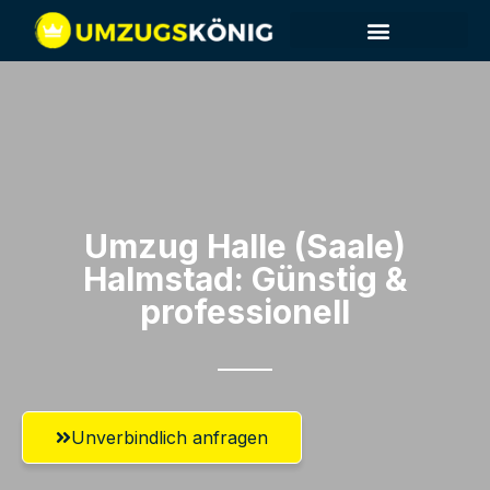
Umzug Halle (Saale)​
Halmstad: Günstig &
professionell​
Unverbindlich anfragen