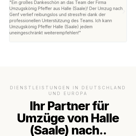
"Ein großes Dankeschön an das Team der Firma
"Die
Umzugskönig Pfeffer aus Halle (Saale)! Der Umzug nach
war
Genf verlief reibungslos und stressfrei dank der
Das 
professionellen Unterstützung des Teams. Ich kann
habe
Umzugskönig Pfeffer Halle (Saale) jedem
an m
uneingeschränkt weiterempfehlen!"
groß
DIENSTLEISTUNGEN IN DEUTSCHLAND
UND EUROPA
Ihr Partner für
Umzüge von Halle
(Saale) nach..