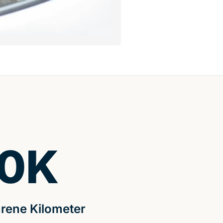
0
K
rene Kilometer