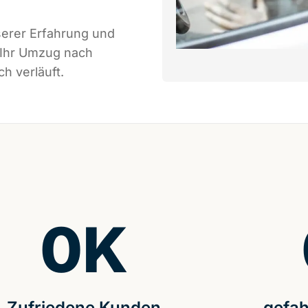
serer Erfahrung und
 Ihr Umzug nach
h verläuft.
0
K
Zufriedene Kunden
gefah