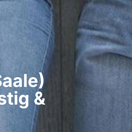
aale)​
tig &