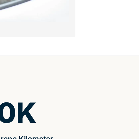
0
K
rene Kilometer