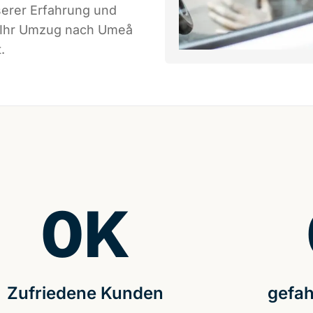
serer Erfahrung und
s Ihr Umzug nach Umeå
.
0
K
Zufriedene Kunden
gefah