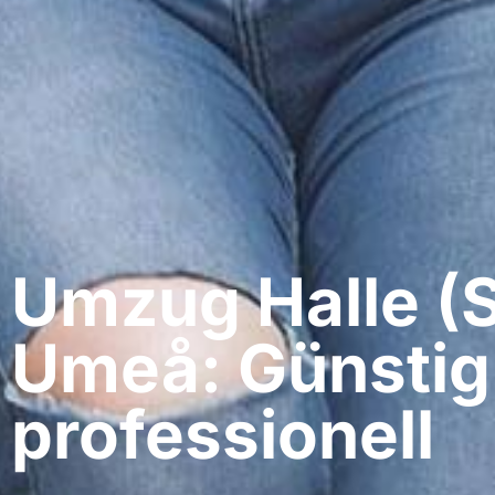
Umzug Halle (S
Umeå: Günstig
professionell​