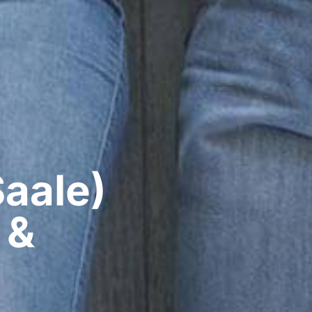
aale)​
 &