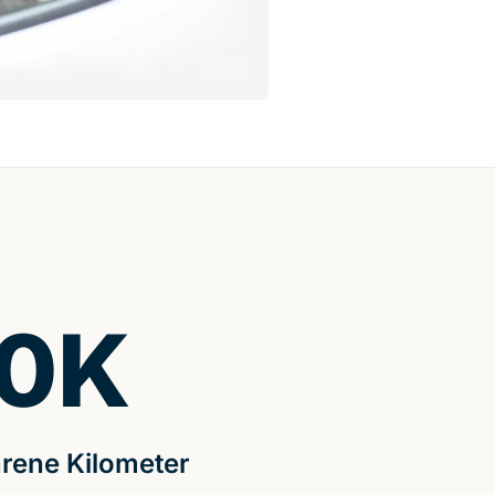
0
K
rene Kilometer