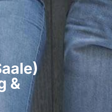
aale)​
g &