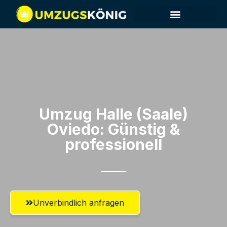
Umzug Halle (Saale)​
Oviedo: Günstig &
professionell​
Unverbindlich anfragen