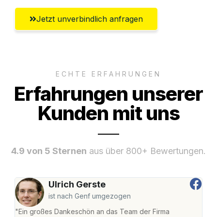
Jetzt unverbindlich anfragen
ECHTE ERFAHRUNGEN
Erfahrungen unserer
Kunden mit uns
4.9 von 5 Sternen
aus über 800+ Bewertungen.
Ulrich Gerste
ist nach Genf umgezogen
"Ein großes Dankeschön an das Team der Firma
"Die