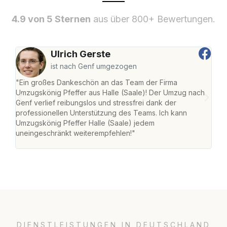
4.9 von 5 Sternen
aus über 800+ Bewertungen.
Ulrich Gerste
ist nach Genf umgezogen
"Ein großes Dankeschön an das Team der Firma
"Die
Umzugskönig Pfeffer aus Halle (Saale)! Der Umzug nach
war
Genf verlief reibungslos und stressfrei dank der
Das 
professionellen Unterstützung des Teams. Ich kann
habe
Umzugskönig Pfeffer Halle (Saale) jedem
an m
uneingeschränkt weiterempfehlen!"
groß
DIENSTLEISTUNGEN IN DEUTSCHLAND