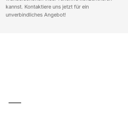
kannst. Kontaktiere uns jetzt für ein
unverbindliches Angebot!
UMZUGSKÖNIG PFEFFER HALLE
(SAALE)
Ihr Umzug oder
Transport
Sparen Sie bis zu 100€ bei Anfrage
Abwicklung innerhalb von 24 Stunden