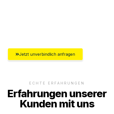
Versichert bis zu 7.500€
Ggf. komplette Zollabwicklung inklusive
Umfassender Kundensupport aus Halle
(Saale)
Jetzt unverbindlich anfragen
ECHTE ERFAHRUNGEN
Erfahrungen unserer
Kunden mit uns