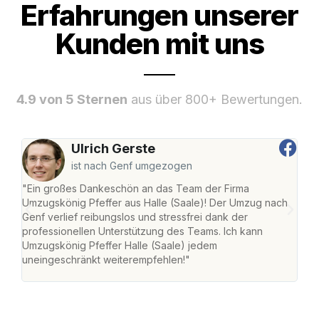
Erfahrungen unserer
Kunden mit uns
4.9 von 5 Sternen
aus über 800+ Bewertungen.
Ulrich Gerste
ist nach Genf umgezogen
"Ein großes Dankeschön an das Team der Firma
"Die
Umzugskönig Pfeffer aus Halle (Saale)! Der Umzug nach
war
Genf verlief reibungslos und stressfrei dank der
Das 
professionellen Unterstützung des Teams. Ich kann
habe
Umzugskönig Pfeffer Halle (Saale) jedem
an m
uneingeschränkt weiterempfehlen!"
groß