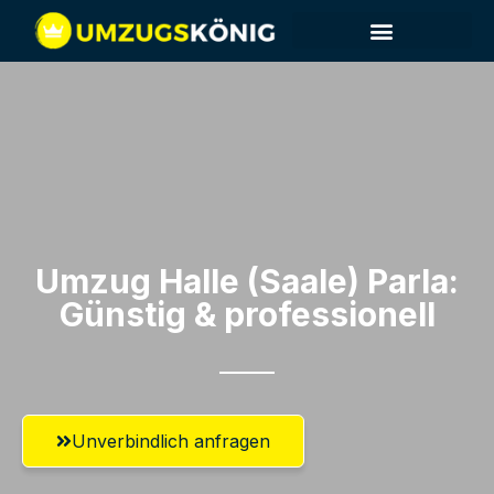
Umzug Halle (Saale)​ Parla:
Günstig & professionell​
Unverbindlich anfragen