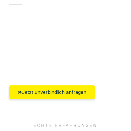
Sparen Sie bis zu 100€ bei Anfrage
Abwicklung innerhalb von 24 Stunden
Versichert bis zu 7.500€
Ggf. komplette Zollabwicklung inklusive
Umfassender Kundensupport aus Halle
(Saale)
Jetzt unverbindlich anfragen
ECHTE ERFAHRUNGEN