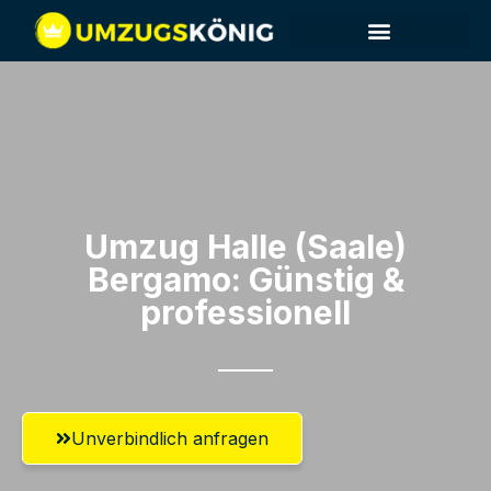
Umzug Halle (Saale)​
Bergamo: Günstig &
professionell​
Unverbindlich anfragen