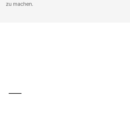
zu machen.
UMZUGSKÖNIG PFEFFER HALLE
(SAALE)
Ihr Umzug oder
Transport
Sparen Sie bis zu 100€ bei Anfrage
Abwicklung innerhalb von 24 Stunden
Versichert bis zu 7.500€