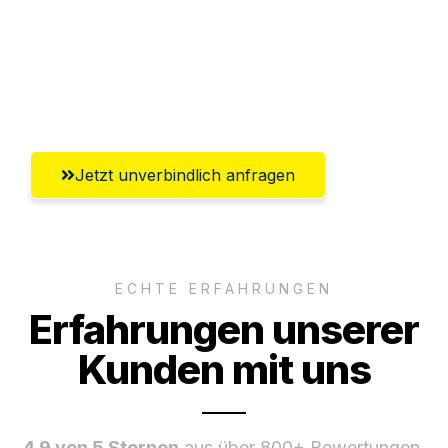
Ggf. komplette Zollabwicklung inklusive
Umfassender Kundensupport aus Halle
(Saale)
Jetzt unverbindlich anfragen
ECHTE ERFAHRUNGEN
Erfahrungen unserer
Kunden mit uns
4.9 von 5 Sternen
aus über 800+ Bewertungen.