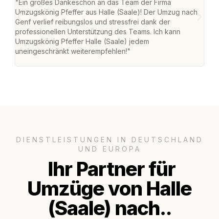
"Ein großes Dankeschön an das Team der Firma
"Die
Umzugskönig Pfeffer aus Halle (Saale)! Der Umzug nach
war
Genf verlief reibungslos und stressfrei dank der
Das 
professionellen Unterstützung des Teams. Ich kann
habe
Umzugskönig Pfeffer Halle (Saale) jedem
an m
uneingeschränkt weiterempfehlen!"
groß
DIENSTLEISTUNGEN IN DEUTSCHLAND
UND EUROPA
Ihr Partner für
Umzüge von Halle
(Saale) nach..