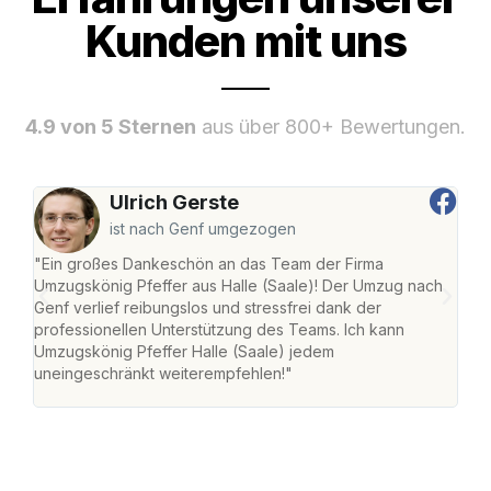
Kunden mit uns
4.9 von 5 Sternen
aus über 800+ Bewertungen.
Ulrich Gerste
ist nach Genf umgezogen
"Ein großes Dankeschön an das Team der Firma
"Die
Umzugskönig Pfeffer aus Halle (Saale)! Der Umzug nach
war
Genf verlief reibungslos und stressfrei dank der
Das 
professionellen Unterstützung des Teams. Ich kann
habe
Umzugskönig Pfeffer Halle (Saale) jedem
an m
uneingeschränkt weiterempfehlen!"
groß