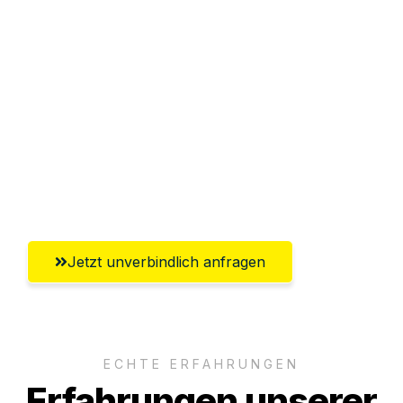
Sparen Sie bis zu 100€ bei Anfrage
Abwicklung innerhalb von 24 Stunden
Versichert bis zu 7.500€
Ggf. komplette Zollabwicklung inklusive
Umfassender Kundensupport aus Halle
(Saale)
Jetzt unverbindlich anfragen
ECHTE ERFAHRUNGEN
Erfahrungen unserer