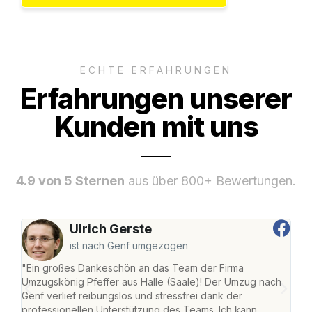
ECHTE ERFAHRUNGEN
Erfahrungen unserer
Kunden mit uns
4.9 von 5 Sternen
aus über 800+ Bewertungen.
Ulrich Gerste
ist nach Genf umgezogen
"Ein großes Dankeschön an das Team der Firma
"Die
Umzugskönig Pfeffer aus Halle (Saale)! Der Umzug nach
war
Genf verlief reibungslos und stressfrei dank der
Das 
professionellen Unterstützung des Teams. Ich kann
habe