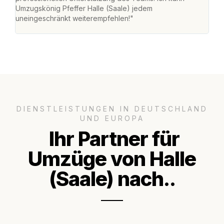
Umzugskönig Pfeffer Halle (Saale) jedem
an m
uneingeschränkt weiterempfehlen!"
groß
DIENSTLEISTUNGEN IN DEUTSCHLAND
UND EUROPA
Ihr Partner für
Umzüge von Halle
(Saale) nach..