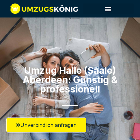
Umzug Halle (Saale)​
Aberdeen: Günstig &
professionell​
Unverbindlich anfragen