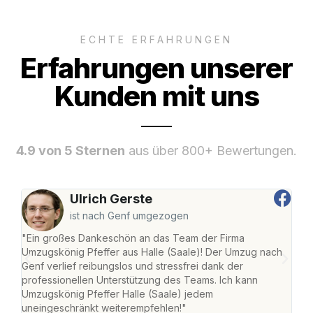
ECHTE ERFAHRUNGEN
Erfahrungen unserer
Kunden mit uns
4.9 von 5 Sternen
aus über 800+ Bewertungen.
Ulrich Gerste
ist nach Genf umgezogen
"Ein großes Dankeschön an das Team der Firma
"Die
Umzugskönig Pfeffer aus Halle (Saale)! Der Umzug nach
war
Genf verlief reibungslos und stressfrei dank der
Das 
professionellen Unterstützung des Teams. Ich kann
habe
Umzugskönig Pfeffer Halle (Saale) jedem
an m
uneingeschränkt weiterempfehlen!"
groß