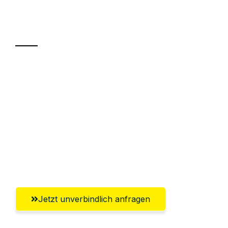
Ihr Umzug oder
Transport
Sparen Sie bis zu 100€ bei Anfrage
Abwicklung innerhalb von 24 Stunden
Versichert bis zu 7.500€
Ggf. komplette Zollabwicklung inklusive
Umfassender Kundensupport aus Halle
(Saale)
Jetzt unverbindlich anfragen