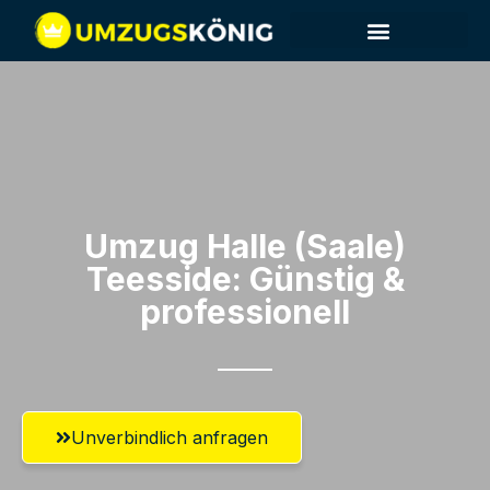
Umzug Halle (Saale)​
Teesside: Günstig &
professionell​
Unverbindlich anfragen