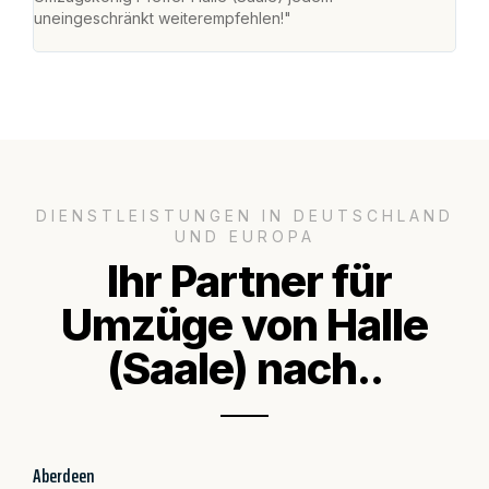
uneingeschränkt weiterempfehlen!"
groß
DIENSTLEISTUNGEN IN DEUTSCHLAND
UND EUROPA
Ihr Partner für
Umzüge von Halle
(Saale) nach..
Aberdeen