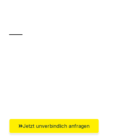
Ihr Umzug oder
Transport
Sparen Sie bis zu 100€ bei Anfrage
Abwicklung innerhalb von 24 Stunden
Versichert bis zu 7.500€
Ggf. komplette Zollabwicklung inklusive
Umfassender Kundensupport aus Halle
(Saale)
Jetzt unverbindlich anfragen