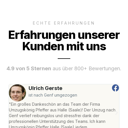
ECHTE ERFAHRUNGEN
Erfahrungen unserer
Kunden mit uns
4.9 von 5 Sternen
aus über 800+ Bewertungen.
Ulrich Gerste
ist nach Genf umgezogen
"Ein großes Dankeschön an das Team der Firma
"Die
Umzugskönig Pfeffer aus Halle (Saale)! Der Umzug nach
war
Genf verlief reibungslos und stressfrei dank der
Das 
professionellen Unterstützung des Teams. Ich kann
habe
Umzugskönig Pfeffer Halle (Saale) jedem
an m