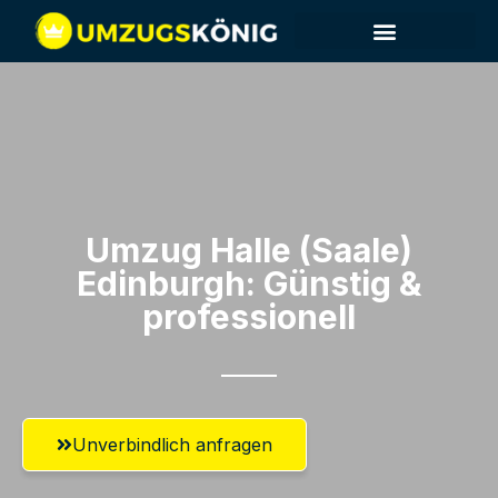
Umzug Halle (Saale)​
Edinburgh: Günstig &
professionell​
Unverbindlich anfragen