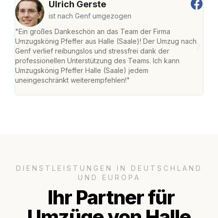
Ulrich Gerste
ist nach Genf umgezogen
"Ein großes Dankeschön an das Team der Firma
"Die
Umzugskönig Pfeffer aus Halle (Saale)! Der Umzug nach
war
Genf verlief reibungslos und stressfrei dank der
Das 
professionellen Unterstützung des Teams. Ich kann
habe
Umzugskönig Pfeffer Halle (Saale) jedem
an m
uneingeschränkt weiterempfehlen!"
groß
DIENSTLEISTUNGEN IN DEUTSCHLAND
UND EUROPA
Ihr Partner für
Umzüge von Halle