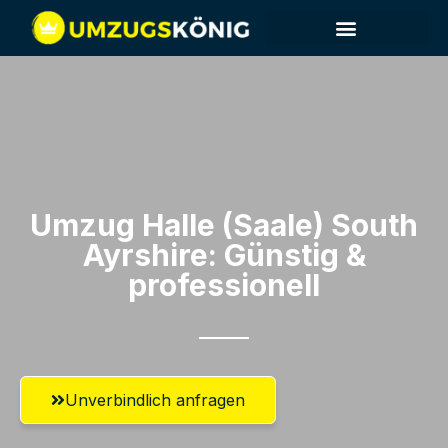
Umzug Halle (Saale)​ South
Ayrshire: Günstig &
professionell​
Unverbindlich anfragen