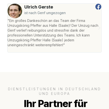
Ulrich Gerste
ist nach Genf umgezogen
"Ein großes Dankeschön an das Team der Firma
"Die
Umzugskönig Pfeffer aus Halle (Saale)! Der Umzug nach
war
Genf verlief reibungslos und stressfrei dank der
Das 
professionellen Unterstützung des Teams. Ich kann
habe
Umzugskönig Pfeffer Halle (Saale) jedem
an m
uneingeschränkt weiterempfehlen!"
groß
DIENSTLEISTUNGEN IN DEUTSCHLAND
UND EUROPA
Ihr Partner für