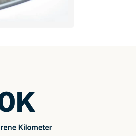
0
K
rene Kilometer