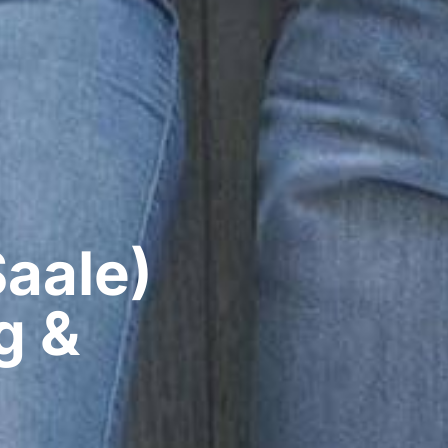
aale)​
g &