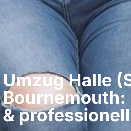
Umzug Halle (S
Bournemouth: 
& professionell​