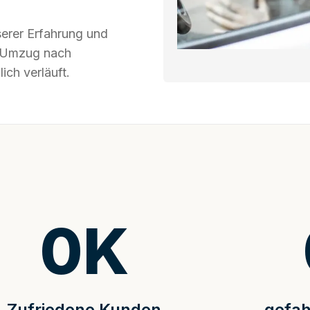
serer Erfahrung und
hr Umzug nach
ich verläuft.
0
K
Zufriedene Kunden
gefah