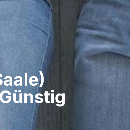
aale)​
Günstig