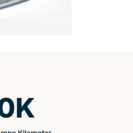
0
K
rene Kilometer