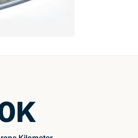
0
K
rene Kilometer