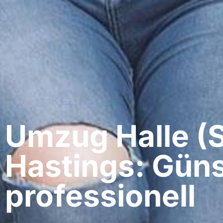
Umzug Halle (S
Hastings: Güns
professionell​