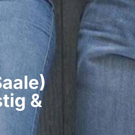
aale)​
tig &