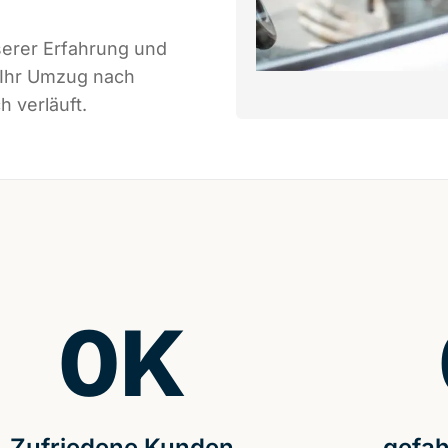
serer Erfahrung und
 Ihr Umzug nach
h verläuft.
0
K
Zufriedene Kunden
gefah