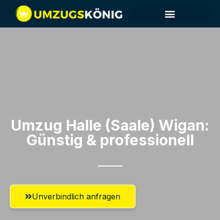
Umzug Halle (Saale)​ Wigan:
Günstig & professionell​
Unverbindlich anfragen