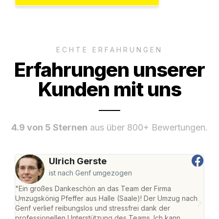
ECHTE ERFAHRUNGEN
Erfahrungen unserer
Kunden mit uns
4.9 von 5 Sternen
aus über 800+ Bewertungen.
Ulrich Gerste
ist nach Genf umgezogen
"Ein großes Dankeschön an das Team der Firma
"Die
Umzugskönig Pfeffer aus Halle (Saale)! Der Umzug nach
war
Genf verlief reibungslos und stressfrei dank der
Das 
professionellen Unterstützung des Teams. Ich kann
habe