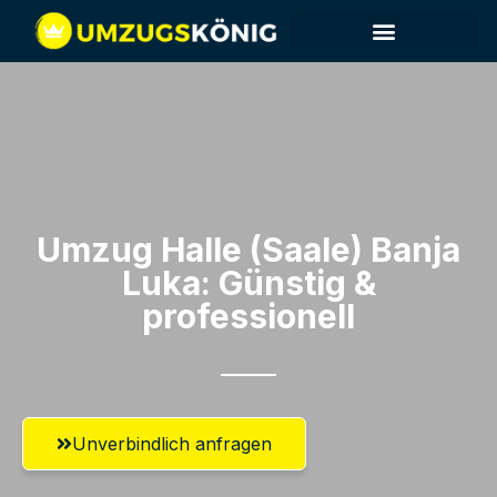
Umzug Halle (Saale)​ Banja
Luka: Günstig &
professionell​
Unverbindlich anfragen