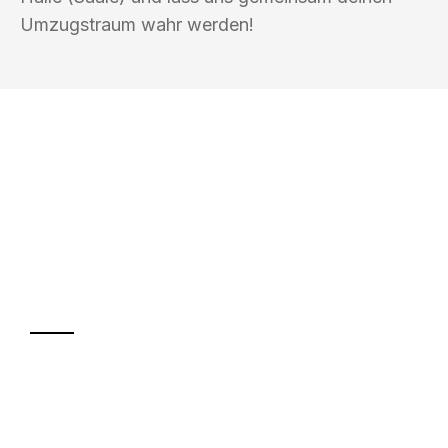
Umzugstraum wahr werden!
UMZUGSKÖNIG PFEFFER HALLE
(SAALE)
Ihr Umzug oder
Transport
Sparen Sie bis zu 100€ bei Anfrage
Abwicklung innerhalb von 24 Stunden
Versichert bis zu 7.500€