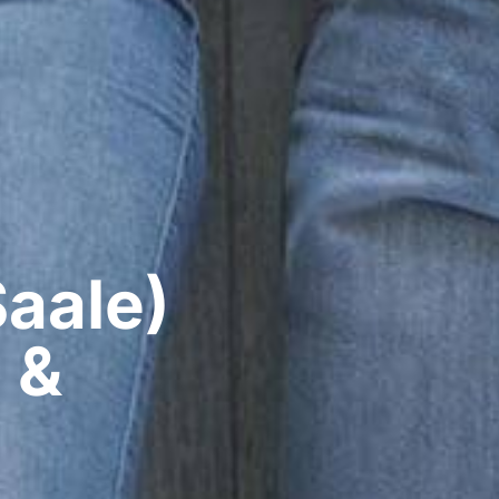
aale)​
 &