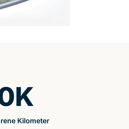
0
K
rene Kilometer