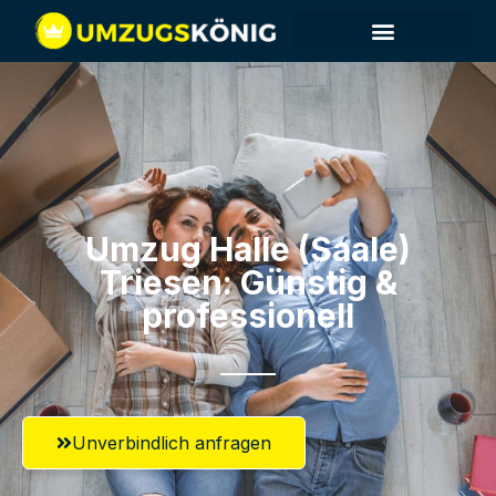
Umzug Halle (Saale)​
Triesen: Günstig &
professionell​
Unverbindlich anfragen