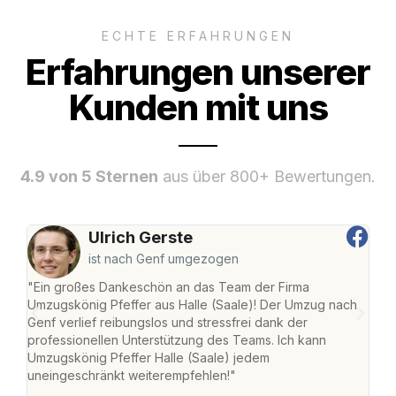
ECHTE ERFAHRUNGEN
Erfahrungen unserer
Kunden mit uns
4.9 von 5 Sternen
aus über 800+ Bewertungen.
Ulrich Gerste
ist nach Genf umgezogen
"Ein großes Dankeschön an das Team der Firma
"Die
Umzugskönig Pfeffer aus Halle (Saale)! Der Umzug nach
war
Genf verlief reibungslos und stressfrei dank der
Das 
professionellen Unterstützung des Teams. Ich kann
habe
Umzugskönig Pfeffer Halle (Saale) jedem
an m
uneingeschränkt weiterempfehlen!"
groß