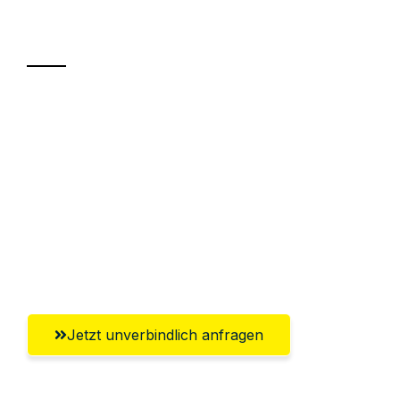
Transport
Sparen Sie bis zu 100€ bei Anfrage
Abwicklung innerhalb von 24 Stunden
Versichert bis zu 7.500€
Ggf. komplette Zollabwicklung inklusive
Umfassender Kundensupport aus Halle
(Saale)
Jetzt unverbindlich anfragen